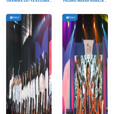
GRAWIRA SATYA KESUMA...
PALANG MERAH REMAJA ...
Eskul
Eskul