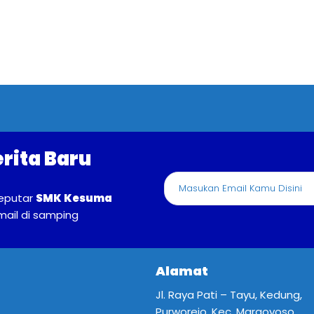
rita Baru
eputar
SMK Kesuma
ail di samping
Alamat
Jl. Raya Pati – Tayu, Kedung,
Purworejo, Kec. Margoyoso,