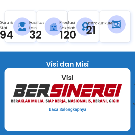
Guru &
Fasilitas
Prestasi
Ekstrakurikuler
21
Staf
Lain
Sekolah
94
32
120
Visi dan Misi
Visi
B
Baca Selengkapnya