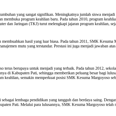
buhan yang sangat signifikan. Meningkatnya jumlah siswa menjadi bu
engan membuka program keahlian baru. Pada tahun 2010, program keahli
r dan Jaringan (TKJ) turut melengkapi jajaran program keahlian, sej
 membuahkan hasil yang luar biasa. Pada tahun 2011, SMK Kesuma Mar
anajemen mutu yang terstandar. Prestasi ini juga menjadi jawaban a
o terus berupaya untuk menjadi yang terbaik. Pada tahun 2012, seko
ya di Kabupaten Pati, sehingga memberikan peluang besar bagi lulusan 
ram keahlian, semakin memperkuat posisi SMK Kesuma Margoyoso seba
ebagai lembaga pendidikan yang tangguh dan berdaya saing. Dengan se
bupaten Pati. Melalui para lulusannya, SMK Kesuma Margoyoso telah m