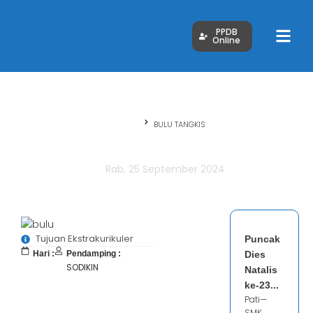
PPDB
Online
Beranda
BULU TANGKIS
BULU TANGKIS
Rab, 25 September 2024
Tujuan Ekstrakurikuler
Puncak
Hari :
Pendamping :
Dies
SODIKIN
Natalis
ke-23...
Pati—
SMK