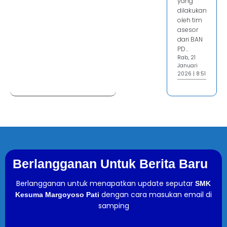
yang
dilakukan
oleh tim
asesor
dari BAN
PD...
Rab, 21
Januari
2026 | 8:51
Berlangganan Untuk Berita Baru
Berlangganan untuk menapatkan update seputar
SMK
dengan cara masukan email di
Kesuma Margoyoso Pati
samping