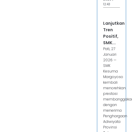
12:43
Lanjutkan
Tren
Positif,
SMK...
Pati, 27
Januari
2026 —
SMK
Kesuma
Margoyoso
kembali
menorehkan
prestasi
membanggaka
dengan
menerima
Penghargaan
Adiwiyata
Provinsi