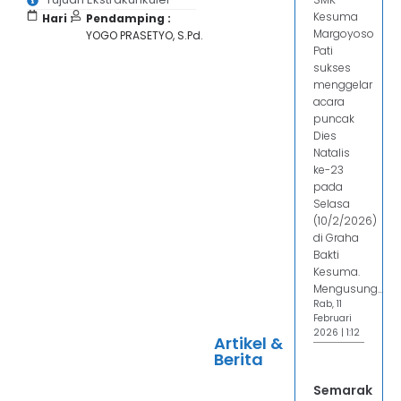
Kesuma
Hari :
Pendamping :
Margoyoso
YOGO PRASETYO, S.Pd.
Pati
sukses
menggelar
acara
puncak
Dies
Natalis
ke-23
pada
Selasa
(10/2/2026)
di Graha
Bakti
Kesuma.
Mengusung...
Rab, 11
Februari
2026 | 1:12
Artikel &
Berita
Semarak