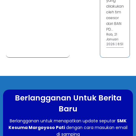
yang
dilakukan
oleh tim
asesor
dari BAN
PD...
Rab, 21
Januari
2026 | 8:51
Berlangganan Untuk Berita
Baru
Berlangganan untuk menapatkan update seputar
SMK
Kesuma Margoyoso Pati
dengan cara masukan email
di samping