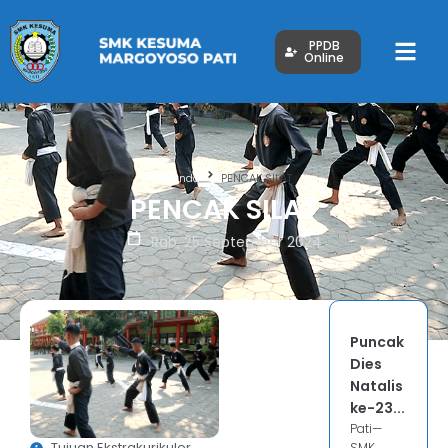
PPDB
Online
Beranda
PENCAK SILAT
PENCAK SILAT
Rab, 25 September 2024
Puncak
Dies
Natalis
ke-23...
Pati—
Tujuan Ekstrakurikuler
SMK