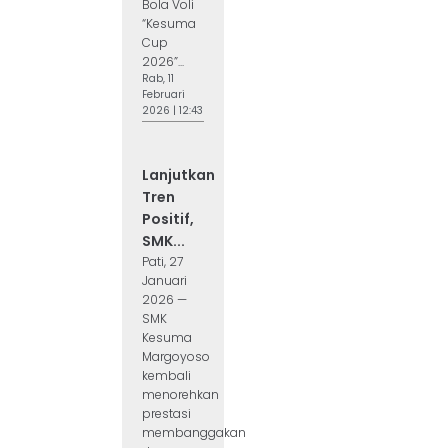
Bola Voli
“Kesuma
Cup
2026”...
Rab, 11
Februari
2026 | 12:43
Lanjutkan
Tren
Positif,
SMK...
Pati, 27
Januari
2026 —
SMK
Kesuma
Margoyoso
kembali
menorehkan
prestasi
membanggakan