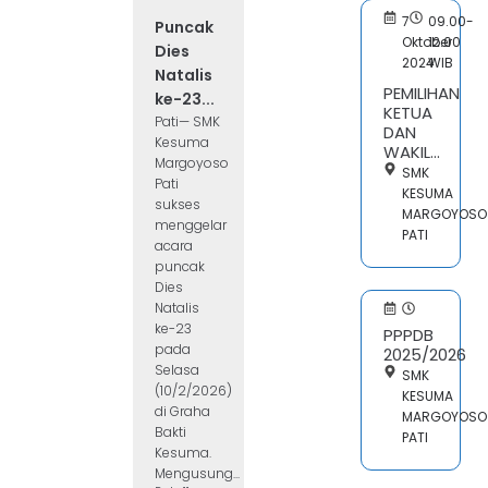
7
09.00-
Puncak
Oktober
12.00
Dies
2024
WIB
Natalis
PEMILIHAN
ke-23...
KETUA
Pati— SMK
DAN
Kesuma
WAKIL...
Margoyoso
SMK
Pati
KESUMA
sukses
MARGOYOSO
menggelar
PATI
acara
puncak
Dies
Natalis
ke-23
PPPDB
pada
2025/2026
Selasa
SMK
(10/2/2026)
KESUMA
di Graha
MARGOYOSO
Bakti
PATI
Kesuma.
Mengusung...