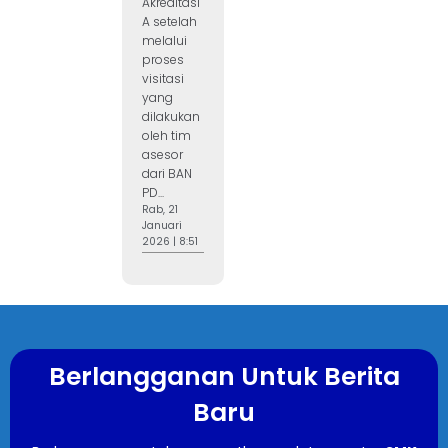
Akreditasi
A setelah
melalui
proses
visitasi
yang
dilakukan
oleh tim
asesor
dari BAN
PD...
Rab, 21
Januari
2026 | 8:51
Berlangganan Untuk Berita
Baru