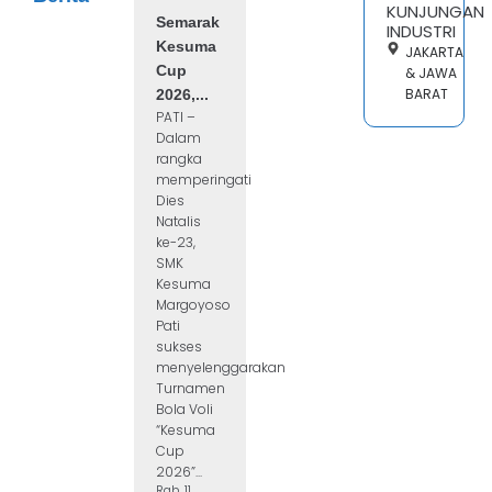
KUNJUNGAN
Semarak
INDUSTRI
Kesuma
JAKARTA
Cup
& JAWA
BARAT
2026,...
PATI –
Dalam
rangka
memperingati
Dies
Natalis
ke-23,
SMK
Kesuma
Margoyoso
Pati
sukses
menyelenggarakan
Turnamen
Bola Voli
“Kesuma
Cup
2026”...
Rab, 11