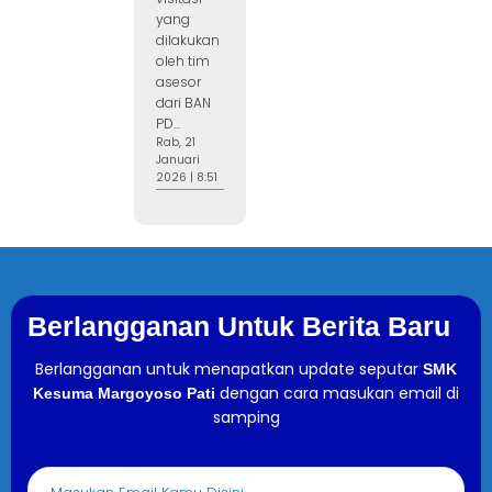
yang
dilakukan
oleh tim
asesor
dari BAN
PD...
Rab, 21
Januari
2026 | 8:51
Berlangganan Untuk Berita Baru
Berlangganan untuk menapatkan update seputar
SMK
dengan cara masukan email di
Kesuma Margoyoso Pati
samping