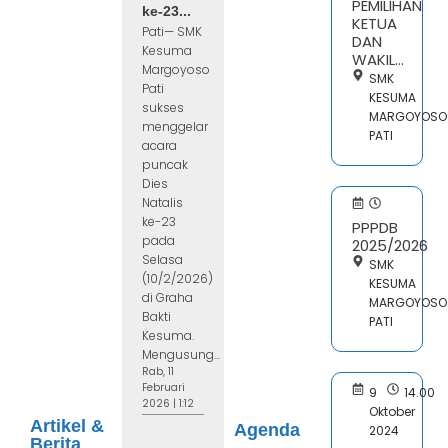
PEMILIHAN
ke-23...
KETUA
Pati— SMK
DAN
Kesuma
WAKIL...
Margoyoso
SMK
Pati
KESUMA
sukses
MARGOYOSO
menggelar
PATI
acara
puncak
Dies
Natalis
ke-23
PPPDB
pada
2025/2026
Selasa
SMK
(10/2/2026)
KESUMA
di Graha
MARGOYOSO
Bakti
PATI
Kesuma.
Mengusung...
Rab, 11
Februari
9
14.00
2026 | 1:12
Oktober
Artikel &
Agenda
2024
Berita