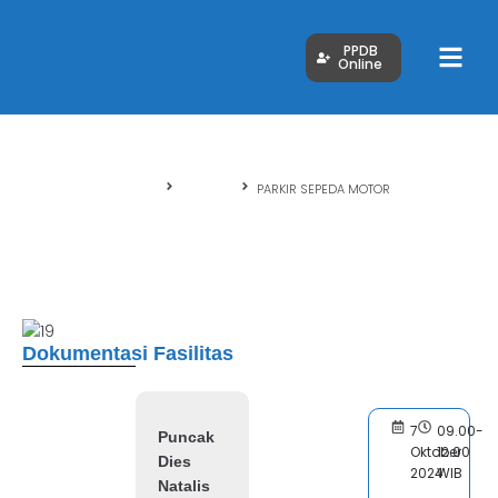
PPDB
Online
Beranda
Fasilitas
PARKIR SEPEDA MOTOR
PARKIR SEPEDA MOTOR
Dokumentasi Fasilitas
7
09.00-
Puncak
Oktober
12.00
Dies
2024
WIB
Natalis