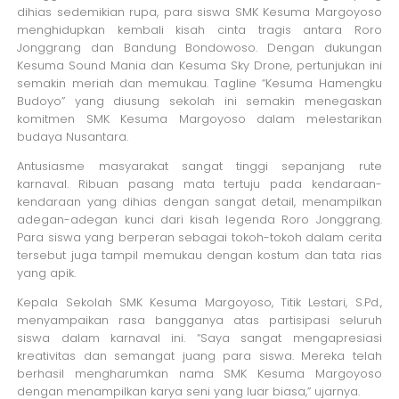
dihias sedemikian rupa, para siswa SMK Kesuma Margoyoso
menghidupkan kembali kisah cinta tragis antara Roro
Jonggrang dan Bandung Bondowoso. Dengan dukungan
Kesuma Sound Mania dan Kesuma Sky Drone, pertunjukan ini
semakin meriah dan memukau. Tagline “Kesuma Hamengku
Budoyo” yang diusung sekolah ini semakin menegaskan
komitmen SMK Kesuma Margoyoso dalam melestarikan
budaya Nusantara.
Antusiasme masyarakat sangat tinggi sepanjang rute
karnaval. Ribuan pasang mata tertuju pada kendaraan-
kendaraan yang dihias dengan sangat detail, menampilkan
adegan-adegan kunci dari kisah legenda Roro Jonggrang.
Para siswa yang berperan sebagai tokoh-tokoh dalam cerita
tersebut juga tampil memukau dengan kostum dan tata rias
yang apik.
Kepala Sekolah SMK Kesuma Margoyoso, Titik Lestari, S.Pd.,
menyampaikan rasa bangganya atas partisipasi seluruh
siswa dalam karnaval ini. “Saya sangat mengapresiasi
kreativitas dan semangat juang para siswa. Mereka telah
berhasil mengharumkan nama SMK Kesuma Margoyoso
dengan menampilkan karya seni yang luar biasa,” ujarnya.