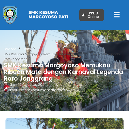
PPDB
Online
Beranda
Berita
SMK Kesuma Margoyoso Memukau Ribuan Mata dengan Karnaval Legenda
Roro Jonggrang
SMK Kesuma Margoyoso Memukau
Ribuan Mata dengan Karnaval Legenda
Roro Jonggrang
Sen, 19 Agustus 2024
Penulis : smkkesumamargoyosoweb