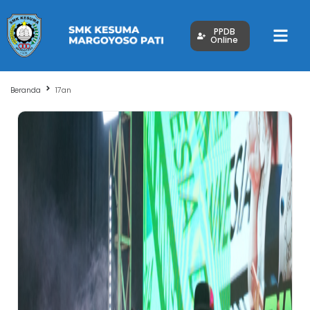
PPDB
Online
Beranda
17an