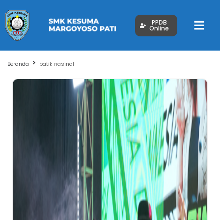
PPDB
Online
Beranda
batik nasinal