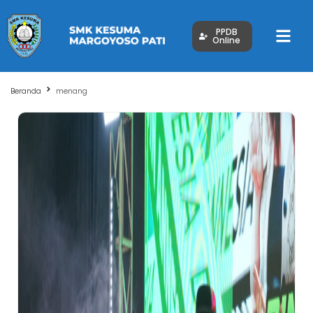
PPDB
Online
Beranda
menang