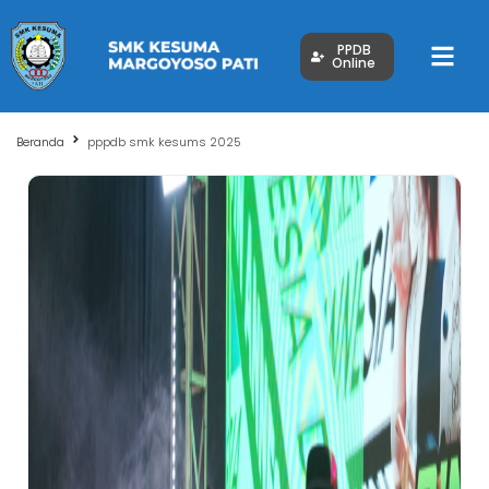
PPDB
Online
Beranda
pppdb smk kesums 2025