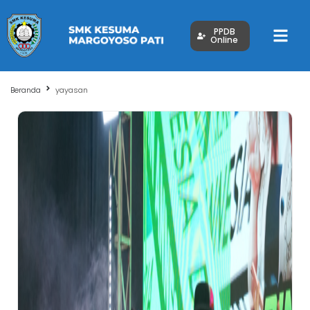
PPDB
Online
Beranda
yayasan