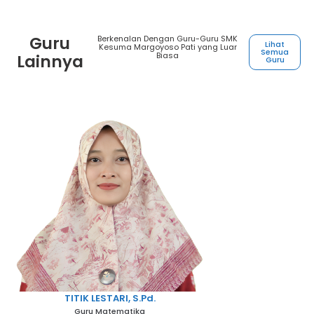
Guru
Berkenalan Dengan Guru-Guru SMK
Lihat
Kesuma Margoyoso Pati yang Luar
Semua
Biasa
Lainnya
Guru
TITIK LESTARI, S.Pd.
Guru Matematika