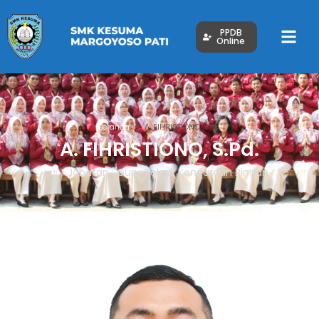
PPDB
Online
Beranda
A. FIHRISTIONO, S.Pd.
A. FIHRISTIONO, S.Pd.
Jabatan : Guru Teknik Kendaraan Ringan