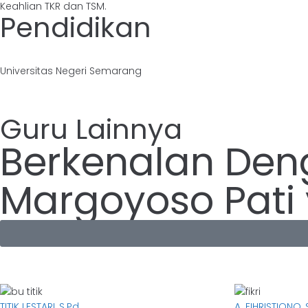
Keahlian TKR dan TSM.
Pendidikan
Universitas Negeri Semarang
Guru Lainnya
Berkenalan De
Margoyoso Pati 
TITIK LESTARI, S.Pd.
A. FIHRISTIONO, 