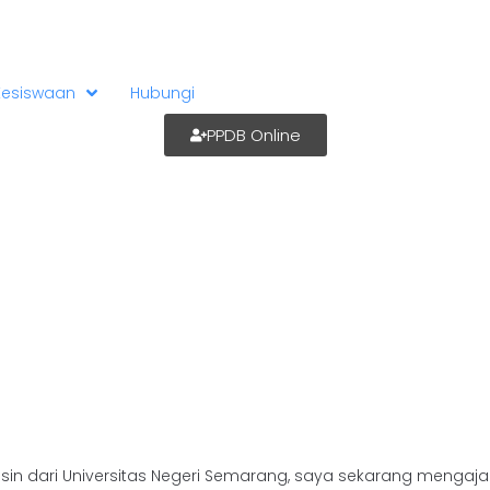
Kesiswaan
Hubungi
PPDB Online
esin dari Universitas Negeri Semarang, saya sekarang mengaj