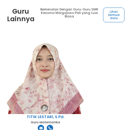
Guru
Berkenalan Dengan Guru-Guru SMK
Lihat
Kesuma Margoyoso Pati yang Luar
Semua
Biasa
Lainnya
Guru
TITIK LESTARI, S.Pd.
Guru Matematika