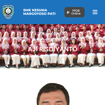
PPDB
Online
Beranda
AJI RISDIYANTO
AJI RISDIYANTO
Jabatan : Karyawan