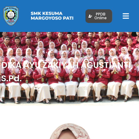
PPDB
Online
Beranda
DIKA AYU ZAKIYAH AGUSTIANTI, S.Pd.
DIKA AYU ZAKIYAH AGUSTIANTI,
S.Pd.
Jabatan : Guru Bahasa Inggris