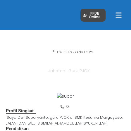
PPDB
Online
Beranda
DWI SUPARYANTO, S.Pd.
DWI SUPARYANTO, S.Pd.
Jabatan : Guru PJOK
Profil Singkat
"Saya Dwi Suparyanto, guru PJOK di SMK Kesuma Margoyoso,
JALANI DAN LALUI BISMILAH ALHAMDULILLAH SYUKURILLAH"
Pendidikan