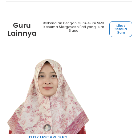
Guru
Berkenalan Dengan Guru-Guru SMK
Lihat
Kesuma Margoyoso Pati yang Luar
Semua
Biasa
Lainnya
Guru
TITIK LESTARI, S.Pd.