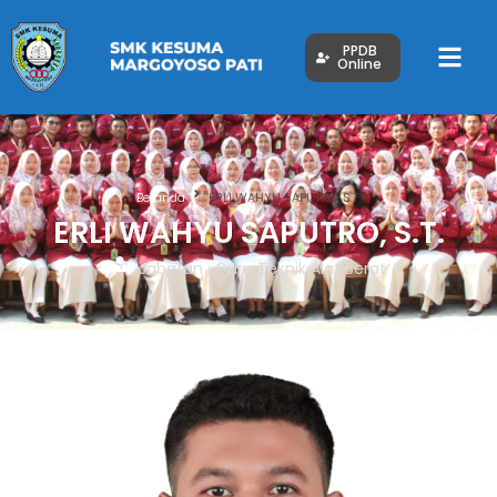
PPDB
Online
Beranda
ERLI WAHYU SAPUTRO, S.T.
ERLI WAHYU SAPUTRO, S.T.
Jabatan : Guru Teknik Alat Berat