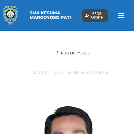
PPDB
Online
Beranda
HUDI MULYONO, S.T.
HUDI MULYONO, S.T.
Jabatan : Guru Teknik Sepeda Motor