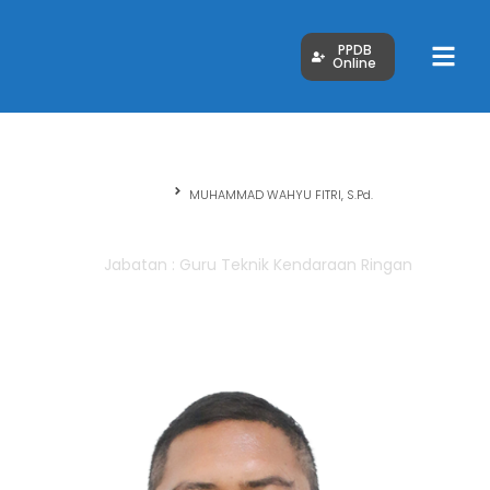
PPDB
Online
Beranda
MUHAMMAD WAHYU FITRI, S.Pd.
MUHAMMAD WAHYU FITRI, S.Pd.
Jabatan : Guru Teknik Kendaraan Ringan