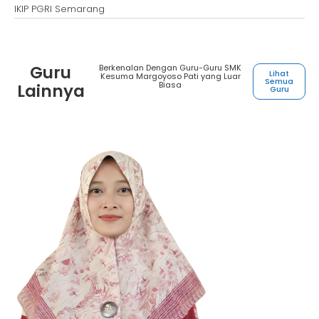
IKIP PGRI Semarang
Guru
Berkenalan Dengan Guru-Guru SMK
Lihat
Kesuma Margoyoso Pati yang Luar
Semua
Biasa
Lainnya
Guru