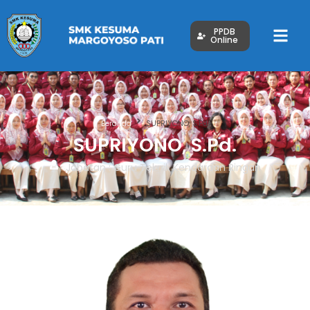
PPDB
Online
Beranda
SUPRIYONO, S.Pd.
SUPRIYONO, S.Pd.
Jabatan : Guru Teknik Kendaraan Ringan