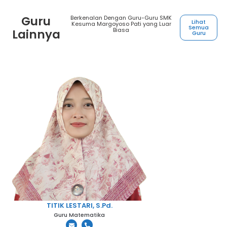
Guru
Berkenalan Dengan Guru-Guru SMK
Lihat
Kesuma Margoyoso Pati yang Luar
Semua
Biasa
Lainnya
Guru
TITIK LESTARI, S.Pd.
Guru Matematika