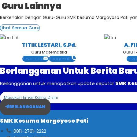
Guru Lainnya
Berkenalan Dengan Guru-Guru SMK Kesuma Margoyoso Pati yang
Lihat Semua Guru
TITIK LESTARI, S.Pd.
A. F
Guru Matematika
Guru T
Envelope
Phone-alt
Enve
Berlangganan Untuk Berita Bar
Berlangganan untuk menapatkan update seputar
SMK Kes
BERLANGGANAN
SMK Kesuma Margoyoso Pati
0811-2701-2222