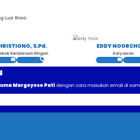
 Luar Biasa
IHRISTIONO, S.Pd.
EDDY NOORCHO
eknik Kendaraan Ringan
Karyawan
lope
Phone-alt
Envelope
Phone-
u
uma Margoyoso Pati
dengan cara masukan email di sam