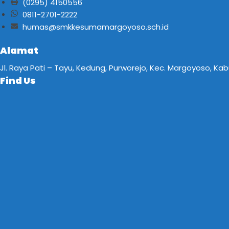
(0295) 4150556
0811-2701-2222
humas@smkkesumamargoyoso.sch.id
Alamat
Jl. Raya Pati – Tayu, Kedung, Purworejo, Kec. Margoyoso, K
Find Us