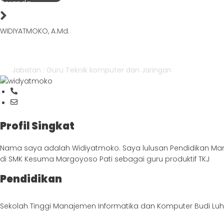
Beranda
WIDIYATMOKO, A.Md.
WIDIYATMOKO, A.Md.
Jabatan : Guru Teknik komputer dan Jaringan
Profil Singkat
Nama saya adalah Widiyatmoko. Saya lulusan Pendidikan Man
di SMK Kesuma Margoyoso Pati sebagai guru produktif TKJ
Pendidikan
Sekolah Tinggi Manajemen Informatika dan Komputer Budi Luh